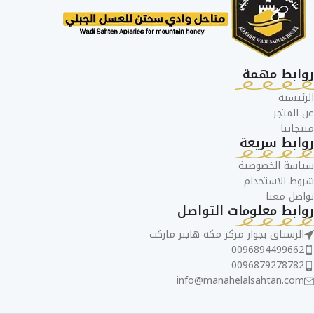
روابط مهمة
الرئيسية
عن المتجر
منتجاتنا
روابط سريعة
سياسة الخصوصية
شروط الاستخدام
تواصل معنا
روابط معلومات التواصل
الرستاق بجوار مركز مكه هايبر ماركت
0096894499662
0096879278782
info@manahelalsahtan.com